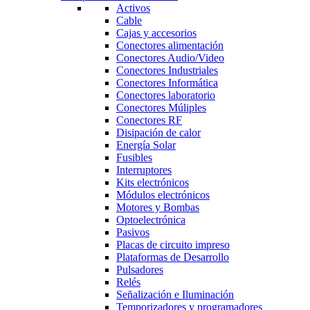
Activos
Cable
Cajas y accesorios
Conectores alimentación
Conectores Audio/Video
Conectores Industriales
Conectores Informática
Conectores laboratorio
Conectores Múliples
Conectores RF
Disipación de calor
Energía Solar
Fusibles
Interruptores
Kits electrónicos
Módulos electrónicos
Motores y Bombas
Optoelectrónica
Pasivos
Placas de circuito impreso
Plataformas de Desarrollo
Pulsadores
Relés
Señalización e Iluminación
Temporizadores y programadores