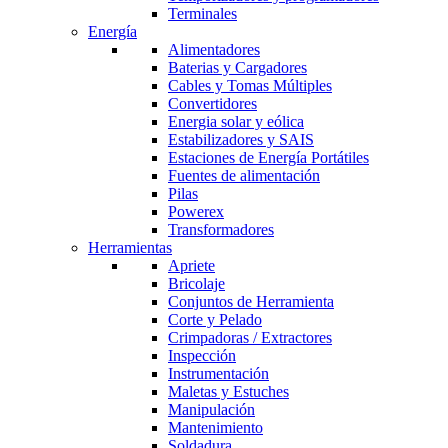
Terminales
Energía
Alimentadores
Baterias y Cargadores
Cables y Tomas Múltiples
Convertidores
Energia solar y eólica
Estabilizadores y SAIS
Estaciones de Energía Portátiles
Fuentes de alimentación
Pilas
Powerex
Transformadores
Herramientas
Apriete
Bricolaje
Conjuntos de Herramienta
Corte y Pelado
Crimpadoras / Extractores
Inspección
Instrumentación
Maletas y Estuches
Manipulación
Mantenimiento
Soldadura