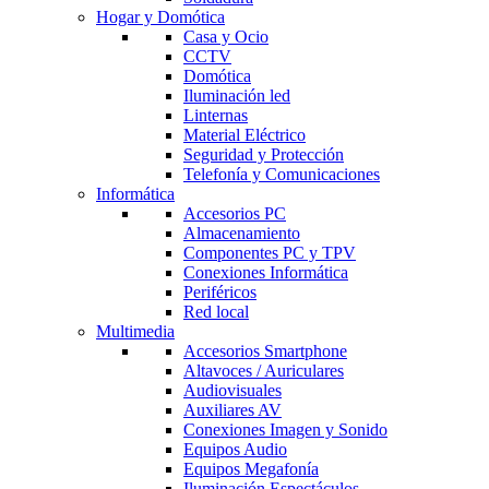
Hogar y Domótica
Casa y Ocio
CCTV
Domótica
Iluminación led
Linternas
Material Eléctrico
Seguridad y Protección
Telefonía y Comunicaciones
Informática
Accesorios PC
Almacenamiento
Componentes PC y TPV
Conexiones Informática
Periféricos
Red local
Multimedia
Accesorios Smartphone
Altavoces / Auriculares
Audiovisuales
Auxiliares AV
Conexiones Imagen y Sonido
Equipos Audio
Equipos Megafonía
Iluminación Espectáculos