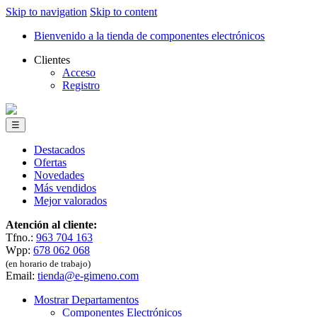
Skip to navigation
Skip to content
Bienvenido a la tienda de componentes electrónicos
Clientes
Acceso
Registro
☰
Destacados
Ofertas
Novedades
Más vendidos
Mejor valorados
Atención al cliente:
Tfno.:
963 704 163
Wpp:
678 062 068
(en horario de trabajo)
Email:
tienda@e-gimeno.com
Mostrar Departamentos
Componentes Electrónicos