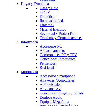
Hogar y Domótica
Casa y Ocio
CCTV
Domótica
Iluminación led
Linternas
Material Eléctrico
Seguridad y Protección
Telefonía y Comunicaciones
Informática
Accesorios PC
Almacenamiento
Componentes PC y TPV
Conexiones Informática
Periféricos
Red local
Multimedia
Accesorios Smartphone
Altavoces / Auriculares
Audiovisuales
Auxiliares AV
Conexiones Imagen y Sonido
Equipos Audio
Equipos Megafonía
Iluminación Espectáculos