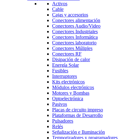
Activos
Cable
Cajas y accesorios
Conectores alimentación
Conectores Audio/Video
Conectores Industriales
Conectores Informática
Conectores laboratorio
Conectores Múliples
Conectores RF
Disipación de calor
Energía Solar
Fusibles
Interruptores
Kits electrónicos
Módulos electrónicos
Motores y Bombas
Optoelectrónica
Pasivos
Placas de circuito impreso
Plataformas de Desarrollo
Pulsadores
Relés
Señalización e Iluminación
Temporizadores y programadores