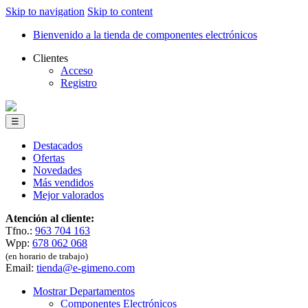
Skip to navigation
Skip to content
Bienvenido a la tienda de componentes electrónicos
Clientes
Acceso
Registro
☰
Destacados
Ofertas
Novedades
Más vendidos
Mejor valorados
Atención al cliente:
Tfno.:
963 704 163
Wpp:
678 062 068
(en horario de trabajo)
Email:
tienda@e-gimeno.com
Mostrar Departamentos
Componentes Electrónicos