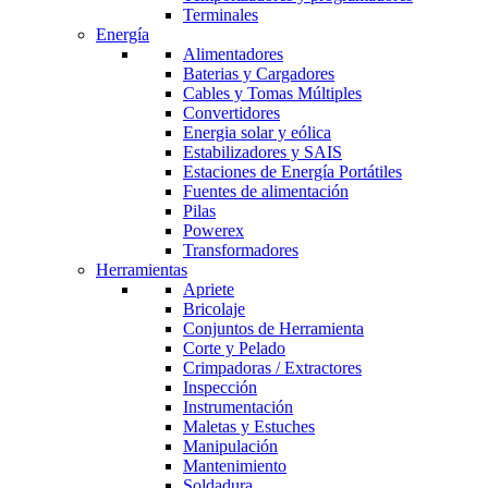
Terminales
Energía
Alimentadores
Baterias y Cargadores
Cables y Tomas Múltiples
Convertidores
Energia solar y eólica
Estabilizadores y SAIS
Estaciones de Energía Portátiles
Fuentes de alimentación
Pilas
Powerex
Transformadores
Herramientas
Apriete
Bricolaje
Conjuntos de Herramienta
Corte y Pelado
Crimpadoras / Extractores
Inspección
Instrumentación
Maletas y Estuches
Manipulación
Mantenimiento
Soldadura