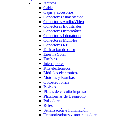
Activos
Cable
Cajas y accesorios
Conectores alimentación
Conectores Audio/Video
Conectores Industriales
Conectores Informática
Conectores laboratorio
Conectores Múliples
Conectores RF
Disipación de calor
Energía Solar
Fusibles
Interruptores
Kits electrónicos
Módulos electrónicos
Motores y Bombas
Optoelectrónica
Pasivos
Placas de circuito impreso
Plataformas de Desarrollo
Pulsadores
Relés
Señalización e Iluminación
Temporizadores y programadores