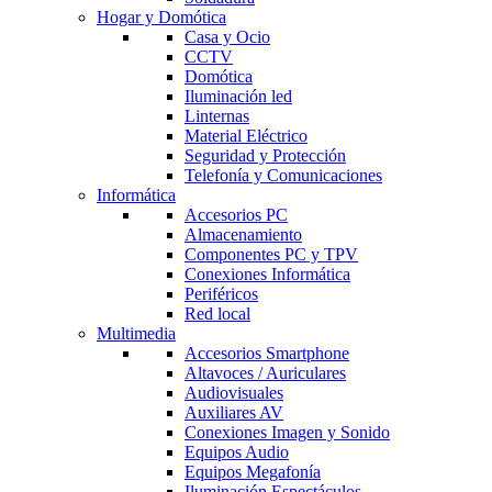
Hogar y Domótica
Casa y Ocio
CCTV
Domótica
Iluminación led
Linternas
Material Eléctrico
Seguridad y Protección
Telefonía y Comunicaciones
Informática
Accesorios PC
Almacenamiento
Componentes PC y TPV
Conexiones Informática
Periféricos
Red local
Multimedia
Accesorios Smartphone
Altavoces / Auriculares
Audiovisuales
Auxiliares AV
Conexiones Imagen y Sonido
Equipos Audio
Equipos Megafonía
Iluminación Espectáculos