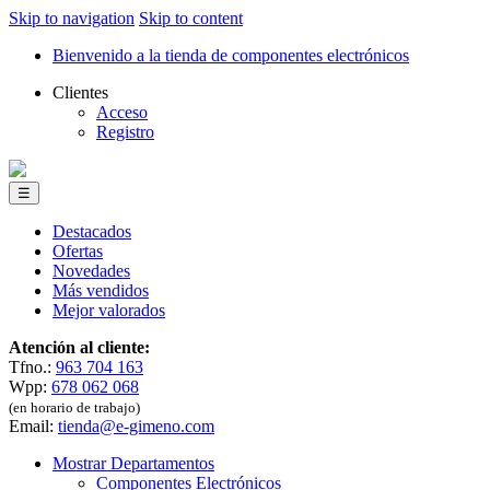
Skip to navigation
Skip to content
Bienvenido a la tienda de componentes electrónicos
Clientes
Acceso
Registro
☰
Destacados
Ofertas
Novedades
Más vendidos
Mejor valorados
Atención al cliente:
Tfno.:
963 704 163
Wpp:
678 062 068
(en horario de trabajo)
Email:
tienda@e-gimeno.com
Mostrar Departamentos
Componentes Electrónicos