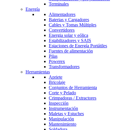
Terminales
Energía
Alimentadores
Baterias y Cargadores
Cables y Tomas Múltiples
Convertidores
Energia solar y eólica
Estabilizadores y SAIS
Estaciones de Energía Portátiles
Fuentes de alimentación
Pilas
Powerex
Transformadores
Herramientas
Apriete
Bricolaje
Conjuntos de Herramienta
Corte y Pelado
Crimpadoras / Extractores
Inspección
Instrumentación
Maletas y Estuches
Manipulación
Mantenimiento
Soldadura