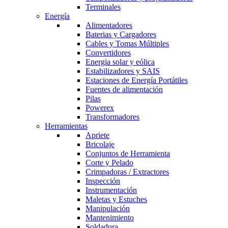
Terminales
Energía
Alimentadores
Baterias y Cargadores
Cables y Tomas Múltiples
Convertidores
Energia solar y eólica
Estabilizadores y SAIS
Estaciones de Energía Portátiles
Fuentes de alimentación
Pilas
Powerex
Transformadores
Herramientas
Apriete
Bricolaje
Conjuntos de Herramienta
Corte y Pelado
Crimpadoras / Extractores
Inspección
Instrumentación
Maletas y Estuches
Manipulación
Mantenimiento
Soldadura