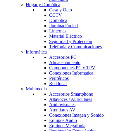
Hogar y Domótica
Casa y Ocio
CCTV
Domótica
Iluminación led
Linternas
Material Eléctrico
Seguridad y Protección
Telefonía y Comunicaciones
Informática
Accesorios PC
Almacenamiento
Componentes PC y TPV
Conexiones Informática
Periféricos
Red local
Multimedia
Accesorios Smartphone
Altavoces / Auriculares
Audiovisuales
Auxiliares AV
Conexiones Imagen y Sonido
Equipos Audio
Equipos Megafonía
Iluminación Espectáculos