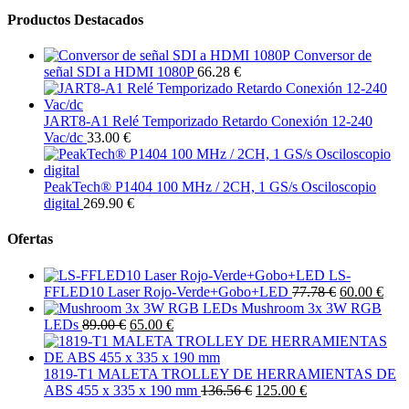
Productos Destacados
Conversor de
señal SDI a HDMI 1080P
66.28 €
JART8-A1 Relé Temporizado Retardo Conexión 12-240
Vac/dc
33.00 €
PeakTech® P1404 100 MHz / 2CH, 1 GS/s Osciloscopio
digital
269.90 €
Ofertas
LS-
FFLED10 Laser Rojo-Verde+Gobo+LED
77.78 €
60.00 €
Mushroom 3x 3W RGB
LEDs
89.00 €
65.00 €
1819-T1 MALETA TROLLEY DE HERRAMIENTAS DE
ABS 455 x 335 x 190 mm
136.56 €
125.00 €