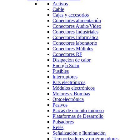
Activos
Cable
Cajas y accesorios
Conectores alimentación
Conectores Audio/Video
Conectores Industriales
Conectores Informática
Conectores laboratorio
Conectores Múliples
Conectores RF
Disipación de calor
Energía Solar
Fusibles
Interruptores
Kits electrónicos
Módulos electrónicos
Motores y Bombas
Optoelectrónica
Pasivos
Placas de circuito impreso
Plataformas de Desarrollo
Pulsadores
Relés
Señalización e Iluminación
Temporizadores y programadores