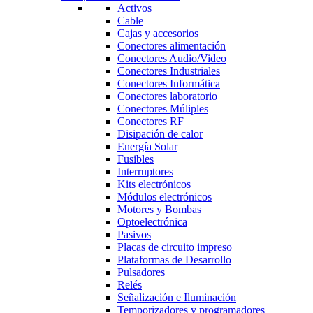
Activos
Cable
Cajas y accesorios
Conectores alimentación
Conectores Audio/Video
Conectores Industriales
Conectores Informática
Conectores laboratorio
Conectores Múliples
Conectores RF
Disipación de calor
Energía Solar
Fusibles
Interruptores
Kits electrónicos
Módulos electrónicos
Motores y Bombas
Optoelectrónica
Pasivos
Placas de circuito impreso
Plataformas de Desarrollo
Pulsadores
Relés
Señalización e Iluminación
Temporizadores y programadores