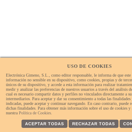
USO DE COOKIES
Electrónica Gimeno, S.L., como editor responsable, le informa de que este
información no sensible en su dispositivo, como cookies, propias y de tercer
únicos de su dispositivo, y accede a esta información para realizar tratamie
medir y analizar las preferencias de nuestros usuarios a través del análisis 
cual es necesario compartir datos y perfiles no vinculados directamente a su
intermediarios. Para aceptar y dar su consentimiento a todas las finalidades
indicadas, puede aceptar y continuar navegando. En caso contrario, puede r
dichas finalidades. Para obtener más información sobre el uso de cookies y
nuestra
Política de Cookies
.
ACEPTAR TODAS
RECHAZAR TODAS
CO