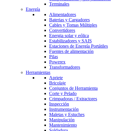
Terminales
Energía
Alimentadores
Baterias y Cargadores
Cables y Tomas Múltiples
Convertidores
Energia solar y eólica
Estabilizadores y SAIS
Estaciones de Energía Portátiles
Fuentes de alimentación
Pilas
Powerex
Transformadores
Herramientas
Apriete
Bricolaje
Conjuntos de Herramienta
Corte y Pelado
Crimpadoras / Extractores
Inspección
Instrumentación
Maletas y Estuches
Manipulación
Mantenimiento
Soldadura