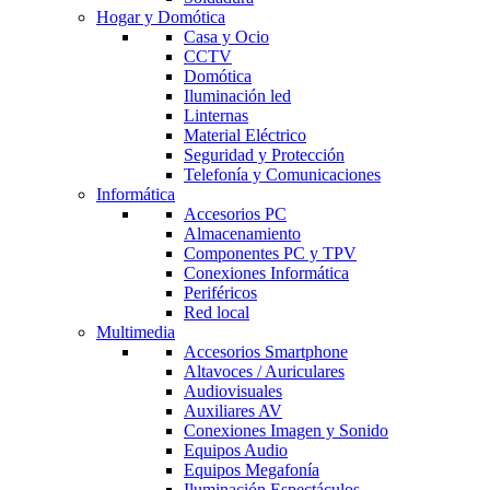
Hogar y Domótica
Casa y Ocio
CCTV
Domótica
Iluminación led
Linternas
Material Eléctrico
Seguridad y Protección
Telefonía y Comunicaciones
Informática
Accesorios PC
Almacenamiento
Componentes PC y TPV
Conexiones Informática
Periféricos
Red local
Multimedia
Accesorios Smartphone
Altavoces / Auriculares
Audiovisuales
Auxiliares AV
Conexiones Imagen y Sonido
Equipos Audio
Equipos Megafonía
Iluminación Espectáculos