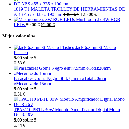
1819-T1 MALETA TROLLEY DE HERRAMIENTAS DE
ABS 455 x 335 x 190 mm
136.56 €
125.00 €
Mushroom 3x 3W RGB
LEDs
89.00 €
65.00 €
Mejor valorados
Jack 6,3mm St Macho
Plastico
5.00
sobre 5
0.53 €
Pasacables Goma Negro øInt:7,5mm øTotal:20mm
øMecanizado 15mm
5.00
sobre 5
0.31 €
TPA3110 PBTL 30W Modulo Amplificador Digital Mono
DC 8-26V
5.00
sobre 5
5.44 €