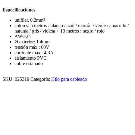
Especificaciones
unifilar, 0.2mm²
colores: 5 metros : blanco / azul / marrón / verde / amarrillo /
naranja / gris / violeta + 10 metros : negro / rojo
AWG24
Ø exterior: 1.4mm
tensión máx.: 60V
corriente máx.: 4.3A
aislamiento PVC
cobre estañado
SKU:
025319
Categoría:
Hilo para cableado