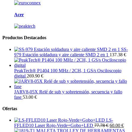
Acer
Productos Destacados
SS-
979 Estación soldadura y aire caliente SMD 2 en 1
137.38 €
PeakTech® P1404 100 MHz / 2CH, 1 GS/s Osciloscopio
digital
269.90 €
JARV8-05X Relé de sub y sobretensión, secuencia y fallo
fase
53.00 €
Ofertas
LS-
FFLED10 Laser Rojo-Verde+Gobo+LED
77.78 €
60.00 €