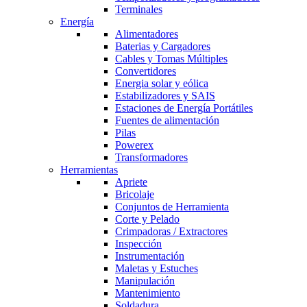
Terminales
Energía
Alimentadores
Baterias y Cargadores
Cables y Tomas Múltiples
Convertidores
Energia solar y eólica
Estabilizadores y SAIS
Estaciones de Energía Portátiles
Fuentes de alimentación
Pilas
Powerex
Transformadores
Herramientas
Apriete
Bricolaje
Conjuntos de Herramienta
Corte y Pelado
Crimpadoras / Extractores
Inspección
Instrumentación
Maletas y Estuches
Manipulación
Mantenimiento
Soldadura