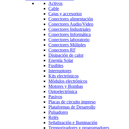
Activos
Cable
Cajas y accesorios
Conectores alimentación
Conectores Audio/Video
Conectores Industriales
Conectores Informática
Conectores laboratorio
Conectores Múliples
Conectores RF
Disipación de calor
Energía Solar
Fusibles
Interruptores
Kits electrónicos
Módulos electrónicos
Motores y Bombas
Optoelectrónica
Pasivos
Placas de circuito impreso
Plataformas de Desarrollo
Pulsadores
Relés
Señalización e Iluminación
Temporizadores y programadores