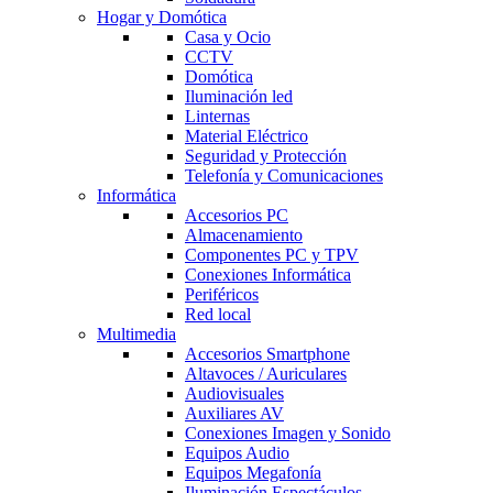
Hogar y Domótica
Casa y Ocio
CCTV
Domótica
Iluminación led
Linternas
Material Eléctrico
Seguridad y Protección
Telefonía y Comunicaciones
Informática
Accesorios PC
Almacenamiento
Componentes PC y TPV
Conexiones Informática
Periféricos
Red local
Multimedia
Accesorios Smartphone
Altavoces / Auriculares
Audiovisuales
Auxiliares AV
Conexiones Imagen y Sonido
Equipos Audio
Equipos Megafonía
Iluminación Espectáculos