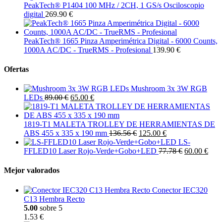
PeakTech® P1404 100 MHz / 2CH, 1 GS/s Osciloscopio
digital
269.90 €
PeakTech® 1665 Pinza Amperimétrica Digital - 6000 Counts,
1000A AC/DC - TrueRMS - Profesional
139.90 €
Ofertas
Mushroom 3x 3W RGB
LEDs
89.00 €
65.00 €
1819-T1 MALETA TROLLEY DE HERRAMIENTAS DE
ABS 455 x 335 x 190 mm
136.56 €
125.00 €
LS-
FFLED10 Laser Rojo-Verde+Gobo+LED
77.78 €
60.00 €
Mejor valorados
Conector IEC320
C13 Hembra Recto
5.00
sobre 5
1.53 €