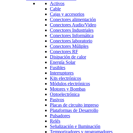
Activos
Cable
Cajas y accesorios
Conectores alimentación
Conectores Audio/Video
Conectores Industriales
Conectores Informática
Conectores laboratorio
Conectores Múliples
Conectores RF
Disipación de calor
Energía Solar
Fusibles
Interruptores
Kits electrónicos
Módulos electrónicos
Motores y Bombas
Optoelectrónica
Pasivos
Placas de circuito impreso
Plataformas de Desarrollo
Pulsadores
Relés
Señalización e Iluminación
Temporizadores y programadores