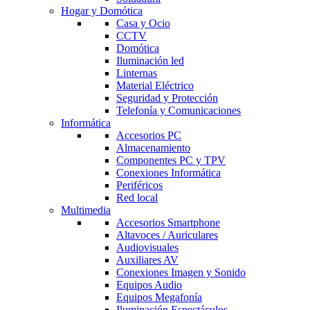
Hogar y Domótica
Casa y Ocio
CCTV
Domótica
Iluminación led
Linternas
Material Eléctrico
Seguridad y Protección
Telefonía y Comunicaciones
Informática
Accesorios PC
Almacenamiento
Componentes PC y TPV
Conexiones Informática
Periféricos
Red local
Multimedia
Accesorios Smartphone
Altavoces / Auriculares
Audiovisuales
Auxiliares AV
Conexiones Imagen y Sonido
Equipos Audio
Equipos Megafonía
Iluminación Espectáculos