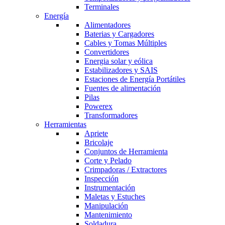
Terminales
Energía
Alimentadores
Baterias y Cargadores
Cables y Tomas Múltiples
Convertidores
Energia solar y eólica
Estabilizadores y SAIS
Estaciones de Energía Portátiles
Fuentes de alimentación
Pilas
Powerex
Transformadores
Herramientas
Apriete
Bricolaje
Conjuntos de Herramienta
Corte y Pelado
Crimpadoras / Extractores
Inspección
Instrumentación
Maletas y Estuches
Manipulación
Mantenimiento
Soldadura