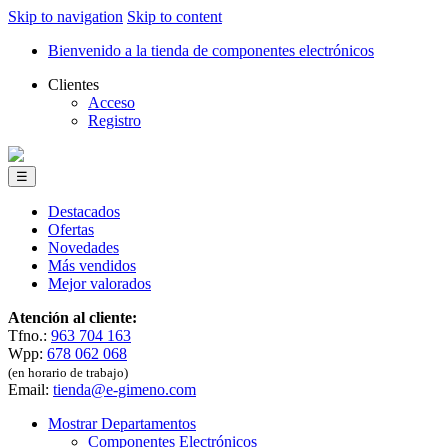
Skip to navigation
Skip to content
Bienvenido a la tienda de componentes electrónicos
Clientes
Acceso
Registro
☰
Destacados
Ofertas
Novedades
Más vendidos
Mejor valorados
Atención al cliente:
Tfno.:
963 704 163
Wpp:
678 062 068
(en horario de trabajo)
Email:
tienda@e-gimeno.com
Mostrar Departamentos
Componentes Electrónicos