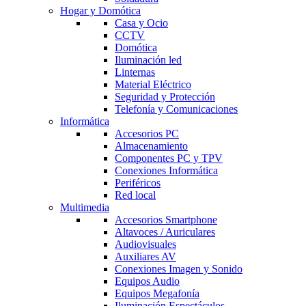
Hogar y Domótica
Casa y Ocio
CCTV
Domótica
Iluminación led
Linternas
Material Eléctrico
Seguridad y Protección
Telefonía y Comunicaciones
Informática
Accesorios PC
Almacenamiento
Componentes PC y TPV
Conexiones Informática
Periféricos
Red local
Multimedia
Accesorios Smartphone
Altavoces / Auriculares
Audiovisuales
Auxiliares AV
Conexiones Imagen y Sonido
Equipos Audio
Equipos Megafonía
Iluminación Espectáculos