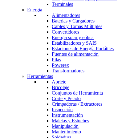
Terminales
Energía
Alimentadores
Baterias y Cargadores
Cables y Tomas Múltiples
Convertidores
Energia solar y eólica
Estabilizadores y SAIS
Estaciones de Energía Portátiles
Fuentes de alimentación
Pilas
Powerex
Transformadores
Herramientas
Apriete
Bricolaje
Conjuntos de Herramienta
Corte y Pelado
Crimpadoras / Extractores
Inspección
Instrumentación
Maletas y Estuches
Manipulación
Mantenimiento
Soldadura