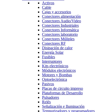
Activos
Cable
Cajas y accesorios
Conectores alimentación
Conectores Audio/Video
Conectores Industriales
Conectores Informática
Conectores laboratorio
Conectores Múliples
Conectores RF
Disipación de calor
Energía Solar
Fusibles
Interruptores
Kits electrónicos
Módulos electrónicos
Motores y Bombas
Optoelectrónica
Pasivos
Placas de circuito impreso
Plataformas de Desarrollo
Pulsadores
Relés
Señalización e Iluminación
Temporizadores y programadores