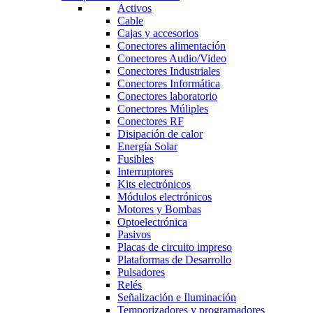
Activos
Cable
Cajas y accesorios
Conectores alimentación
Conectores Audio/Video
Conectores Industriales
Conectores Informática
Conectores laboratorio
Conectores Múliples
Conectores RF
Disipación de calor
Energía Solar
Fusibles
Interruptores
Kits electrónicos
Módulos electrónicos
Motores y Bombas
Optoelectrónica
Pasivos
Placas de circuito impreso
Plataformas de Desarrollo
Pulsadores
Relés
Señalización e Iluminación
Temporizadores y programadores