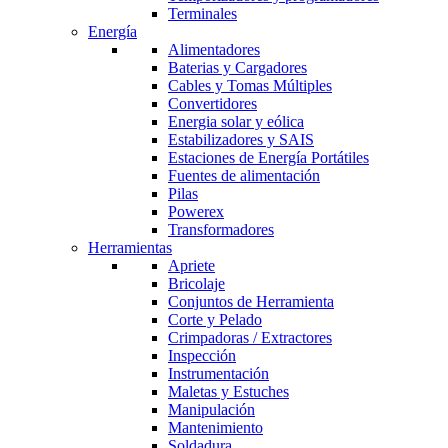
Terminales
Energía
Alimentadores
Baterias y Cargadores
Cables y Tomas Múltiples
Convertidores
Energia solar y eólica
Estabilizadores y SAIS
Estaciones de Energía Portátiles
Fuentes de alimentación
Pilas
Powerex
Transformadores
Herramientas
Apriete
Bricolaje
Conjuntos de Herramienta
Corte y Pelado
Crimpadoras / Extractores
Inspección
Instrumentación
Maletas y Estuches
Manipulación
Mantenimiento
Soldadura