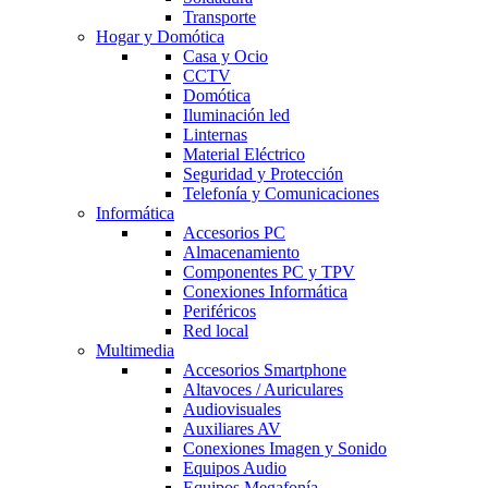
Transporte
Hogar y Domótica
Casa y Ocio
CCTV
Domótica
Iluminación led
Linternas
Material Eléctrico
Seguridad y Protección
Telefonía y Comunicaciones
Informática
Accesorios PC
Almacenamiento
Componentes PC y TPV
Conexiones Informática
Periféricos
Red local
Multimedia
Accesorios Smartphone
Altavoces / Auriculares
Audiovisuales
Auxiliares AV
Conexiones Imagen y Sonido
Equipos Audio
Equipos Megafonía