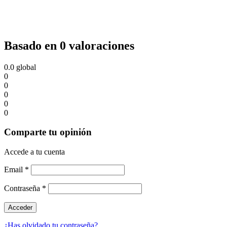
Basado en 0 valoraciones
0.0
global
0
0
0
0
0
Comparte tu opinión
Accede a tu cuenta
Email
*
Contraseña
*
¿Has olvidado tu contraseña?