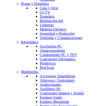
Hogar y Domótica
Casa y Ocio
CCTV
Domótica
Iluminación led
Linternas
Material Eléctrico
Seguridad y Protección
Telefonía y Comunicaciones
Informática
Accesorios PC
Almacenamiento
Componentes PC y TPV
Conexiones Informática
Periféricos
Red local
Multimedia
Accesorios Smartphone
Altavoces / Auriculares
Audiovisuales
Auxiliares AV
Conexiones Imagen y Sonido
Equipos Audio
Equipos Megafonía
Iluminación Espectáculos