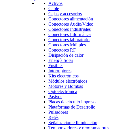
Activos
Cable
Cajas y accesorios
Conectores alimentación
Conectores Audio/Video
Conectores Industriales
Conectores Informática
Conectores laboratorio
Conectores Múliples
Conectores RF
Disipación de calor
Energía Solar
Fusibles
Interruptores
Kits electrónicos
Módulos electrónicos
Motores y Bombas
Optoelectrónica
Pasivos
Placas de circuito impreso
Plataformas de Desarrollo
Pulsadores
Relés
Señalización e Iluminación
Temporizadores y programadores