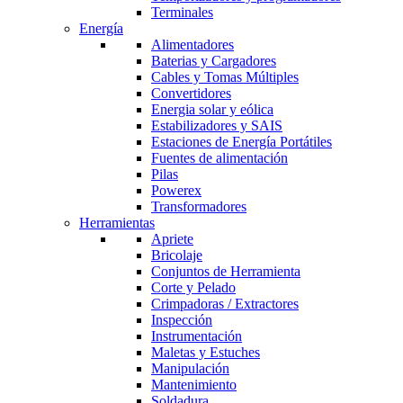
Terminales
Energía
Alimentadores
Baterias y Cargadores
Cables y Tomas Múltiples
Convertidores
Energia solar y eólica
Estabilizadores y SAIS
Estaciones de Energía Portátiles
Fuentes de alimentación
Pilas
Powerex
Transformadores
Herramientas
Apriete
Bricolaje
Conjuntos de Herramienta
Corte y Pelado
Crimpadoras / Extractores
Inspección
Instrumentación
Maletas y Estuches
Manipulación
Mantenimiento
Soldadura