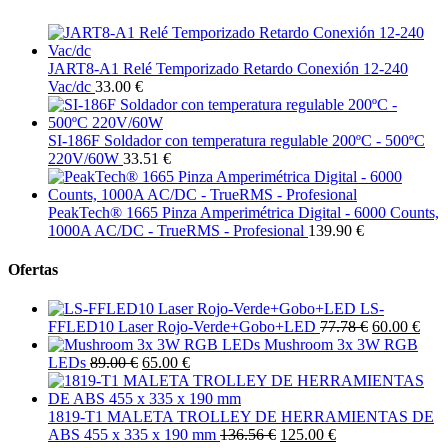
JART8-A1 Relé Temporizado Retardo Conexión 12-240
Vac/dc
33.00 €
SI-186F Soldador con temperatura regulable 200ºC - 500ºC
220V/60W
33.51 €
PeakTech® 1665 Pinza Amperimétrica Digital - 6000 Counts,
1000A AC/DC - TrueRMS - Profesional
139.90 €
Ofertas
LS-
FFLED10 Laser Rojo-Verde+Gobo+LED
77.78 €
60.00 €
Mushroom 3x 3W RGB
LEDs
89.00 €
65.00 €
1819-T1 MALETA TROLLEY DE HERRAMIENTAS DE
ABS 455 x 335 x 190 mm
136.56 €
125.00 €