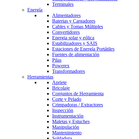
Terminales
Energía
Alimentadores
Baterias y Cargadores
Cables y Tomas Múltiples
Convertidores
Energia solar y eólica
Estabilizadores y SAIS
Estaciones de Energía Portátiles
Fuentes de alimentación
Pilas
Powerex
Transformadores
Herramientas
Apriete
Bricolaje
Conjuntos de Herramienta
Corte y Pelado
Crimpadoras / Extractores
Inspección
Instrumentación
Maletas y Estuches
Manipulación
Mantenimiento
Soldadura