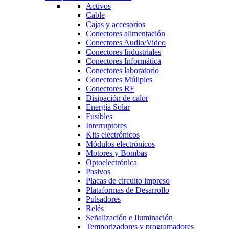
Activos
Cable
Cajas y accesorios
Conectores alimentación
Conectores Audio/Video
Conectores Industriales
Conectores Informática
Conectores laboratorio
Conectores Múliples
Conectores RF
Disipación de calor
Energía Solar
Fusibles
Interruptores
Kits electrónicos
Módulos electrónicos
Motores y Bombas
Optoelectrónica
Pasivos
Placas de circuito impreso
Plataformas de Desarrollo
Pulsadores
Relés
Señalización e Iluminación
Temporizadores y programadores