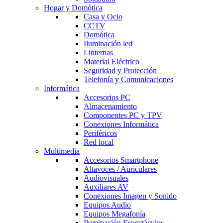
Hogar y Domótica
Casa y Ocio
CCTV
Domótica
Iluminación led
Linternas
Material Eléctrico
Seguridad y Protección
Telefonía y Comunicaciones
Informática
Accesorios PC
Almacenamiento
Componentes PC y TPV
Conexiones Informática
Periféricos
Red local
Multimedia
Accesorios Smartphone
Altavoces / Auriculares
Audiovisuales
Auxiliares AV
Conexiones Imagen y Sonido
Equipos Audio
Equipos Megafonía
Iluminación Espectáculos