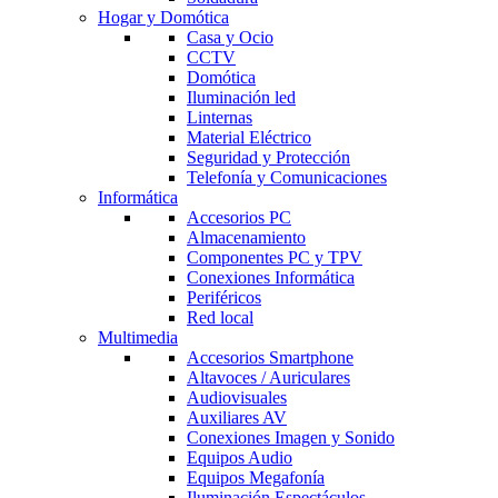
Hogar y Domótica
Casa y Ocio
CCTV
Domótica
Iluminación led
Linternas
Material Eléctrico
Seguridad y Protección
Telefonía y Comunicaciones
Informática
Accesorios PC
Almacenamiento
Componentes PC y TPV
Conexiones Informática
Periféricos
Red local
Multimedia
Accesorios Smartphone
Altavoces / Auriculares
Audiovisuales
Auxiliares AV
Conexiones Imagen y Sonido
Equipos Audio
Equipos Megafonía
Iluminación Espectáculos