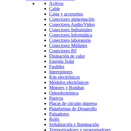
Activos
Cable
Cajas y accesorios
Conectores alimentación
Conectores Audio/Video
Conectores Industriales
Conectores Informática
Conectores laboratorio
Conectores Múliples
Conectores RF
Disipación de calor
Energía Solar
Fusibles
Interruptores
Kits electrónicos
Módulos electrónicos
Motores y Bombas
Optoelectrónica
Pasivos
Placas de circuito impreso
Plataformas de Desarrollo
Pulsadores
Relés
Señalización e Iluminación
Temporizadores y programadores