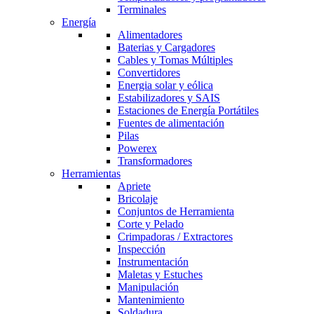
Terminales
Energía
Alimentadores
Baterias y Cargadores
Cables y Tomas Múltiples
Convertidores
Energia solar y eólica
Estabilizadores y SAIS
Estaciones de Energía Portátiles
Fuentes de alimentación
Pilas
Powerex
Transformadores
Herramientas
Apriete
Bricolaje
Conjuntos de Herramienta
Corte y Pelado
Crimpadoras / Extractores
Inspección
Instrumentación
Maletas y Estuches
Manipulación
Mantenimiento
Soldadura