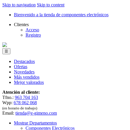
Skip to navigation
Skip to content
Bienvenido a la tienda de componentes electrónicos
Clientes
Acceso
Registro
☰
Destacados
Ofertas
Novedades
Más vendidos
Mejor valorados
Atención al cliente:
Tfno.:
963 704 163
Wpp:
678 062 068
(en horario de trabajo)
Email:
tienda@e-gimeno.com
Mostrar Departamentos
Componentes Electrónicos