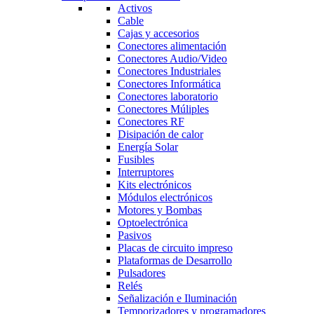
Activos
Cable
Cajas y accesorios
Conectores alimentación
Conectores Audio/Video
Conectores Industriales
Conectores Informática
Conectores laboratorio
Conectores Múliples
Conectores RF
Disipación de calor
Energía Solar
Fusibles
Interruptores
Kits electrónicos
Módulos electrónicos
Motores y Bombas
Optoelectrónica
Pasivos
Placas de circuito impreso
Plataformas de Desarrollo
Pulsadores
Relés
Señalización e Iluminación
Temporizadores y programadores