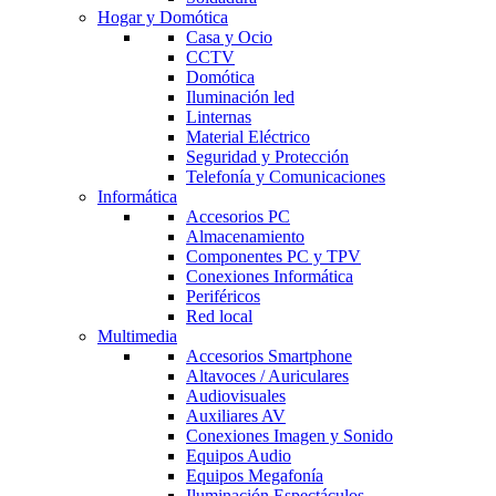
Hogar y Domótica
Casa y Ocio
CCTV
Domótica
Iluminación led
Linternas
Material Eléctrico
Seguridad y Protección
Telefonía y Comunicaciones
Informática
Accesorios PC
Almacenamiento
Componentes PC y TPV
Conexiones Informática
Periféricos
Red local
Multimedia
Accesorios Smartphone
Altavoces / Auriculares
Audiovisuales
Auxiliares AV
Conexiones Imagen y Sonido
Equipos Audio
Equipos Megafonía
Iluminación Espectáculos