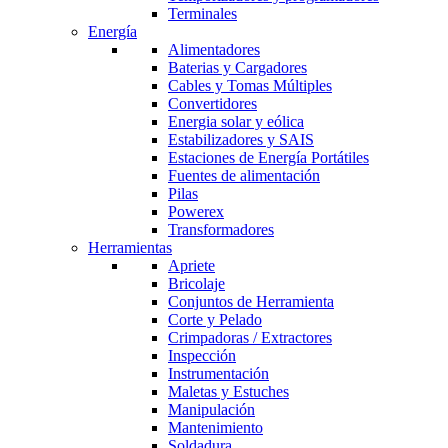
Terminales
Energía
Alimentadores
Baterias y Cargadores
Cables y Tomas Múltiples
Convertidores
Energia solar y eólica
Estabilizadores y SAIS
Estaciones de Energía Portátiles
Fuentes de alimentación
Pilas
Powerex
Transformadores
Herramientas
Apriete
Bricolaje
Conjuntos de Herramienta
Corte y Pelado
Crimpadoras / Extractores
Inspección
Instrumentación
Maletas y Estuches
Manipulación
Mantenimiento
Soldadura