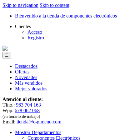
Skip to navigation
Skip to content
Bienvenido a la tienda de componentes electrónicos
Clientes
Acceso
Registro
☰
Destacados
Ofertas
Novedades
Más vendidos
Mejor valorados
Atención al cliente:
Tfno.:
963 704 163
Wpp:
678 062 068
(en horario de trabajo)
Email:
tienda@e-gimeno.com
Mostrar Departamentos
Componentes Electrónicos