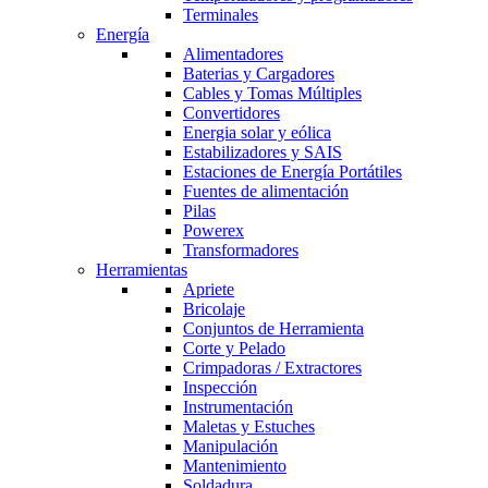
Terminales
Energía
Alimentadores
Baterias y Cargadores
Cables y Tomas Múltiples
Convertidores
Energia solar y eólica
Estabilizadores y SAIS
Estaciones de Energía Portátiles
Fuentes de alimentación
Pilas
Powerex
Transformadores
Herramientas
Apriete
Bricolaje
Conjuntos de Herramienta
Corte y Pelado
Crimpadoras / Extractores
Inspección
Instrumentación
Maletas y Estuches
Manipulación
Mantenimiento
Soldadura