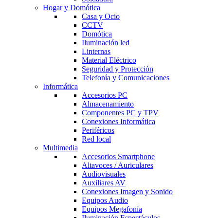
Hogar y Domótica
Casa y Ocio
CCTV
Domótica
Iluminación led
Linternas
Material Eléctrico
Seguridad y Protección
Telefonía y Comunicaciones
Informática
Accesorios PC
Almacenamiento
Componentes PC y TPV
Conexiones Informática
Periféricos
Red local
Multimedia
Accesorios Smartphone
Altavoces / Auriculares
Audiovisuales
Auxiliares AV
Conexiones Imagen y Sonido
Equipos Audio
Equipos Megafonía
Iluminación Espectáculos