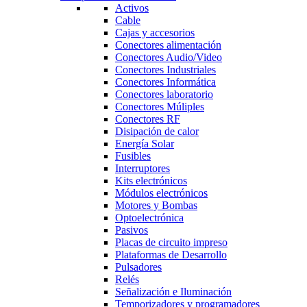
Activos
Cable
Cajas y accesorios
Conectores alimentación
Conectores Audio/Video
Conectores Industriales
Conectores Informática
Conectores laboratorio
Conectores Múliples
Conectores RF
Disipación de calor
Energía Solar
Fusibles
Interruptores
Kits electrónicos
Módulos electrónicos
Motores y Bombas
Optoelectrónica
Pasivos
Placas de circuito impreso
Plataformas de Desarrollo
Pulsadores
Relés
Señalización e Iluminación
Temporizadores y programadores