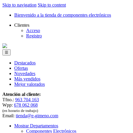
Skip to navigation
Skip to content
Bienvenido a la tienda de componentes electrónicos
Clientes
Acceso
Registro
☰
Destacados
Ofertas
Novedades
Más vendidos
Mejor valorados
Atención al cliente:
Tfno.:
963 704 163
Wpp:
678 062 068
(en horario de trabajo)
Email:
tienda@e-gimeno.com
Mostrar Departamentos
Componentes Electrónicos