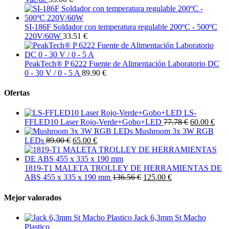
SI-186F Soldador con temperatura regulable 200ºC - 500ºC
220V/60W
33.51 €
PeakTech® P 6222 Fuente de Alimentación Laboratorio DC
0 - 30 V / 0 - 5 A
89.90 €
Ofertas
LS-
FFLED10 Laser Rojo-Verde+Gobo+LED
77.78 €
60.00 €
Mushroom 3x 3W RGB
LEDs
89.00 €
65.00 €
1819-T1 MALETA TROLLEY DE HERRAMIENTAS DE
ABS 455 x 335 x 190 mm
136.56 €
125.00 €
Mejor valorados
Jack 6,3mm St Macho
Plastico