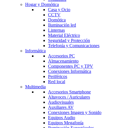
Hogar y Domótica
Casa y Ocio
CCTV
Domótica
Iluminación led
Linternas
Material Eléctrico
Seguridad y Protección
Telefonía y Comunicaciones
Informática
Accesorios PC
Almacenamiento
Componentes PC y TPV
Conexiones Informática
Periféricos
Red local
Multimedia
Accesorios Smartphone
Altavoces / Auriculares
Audiovisuales
Auxiliares AV
Conexiones Imagen y Sonido
Equipos Audio
Equipos Megafonía
Iluminación Espectáculos