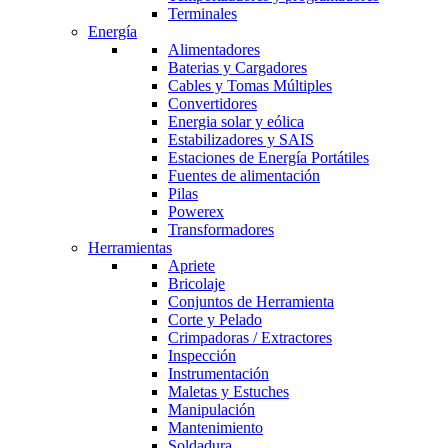
Terminales
Energía
Alimentadores
Baterias y Cargadores
Cables y Tomas Múltiples
Convertidores
Energia solar y eólica
Estabilizadores y SAIS
Estaciones de Energía Portátiles
Fuentes de alimentación
Pilas
Powerex
Transformadores
Herramientas
Apriete
Bricolaje
Conjuntos de Herramienta
Corte y Pelado
Crimpadoras / Extractores
Inspección
Instrumentación
Maletas y Estuches
Manipulación
Mantenimiento
Soldadura