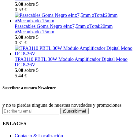
5.00
sobre 5
0.53 €
Pasacables Goma Negro øInt:7,5mm øTotal:20mm
øMecanizado 15mm
5.00
sobre 5
0.31 €
TPA3110 PBTL 30W Modulo Amplificador Digital Mono
DC 8-26V
5.00
sobre 5
5.44 €
Suscríbete a nuestro Newsletter
y no te pierdas ninguna de nuestras novedades y promociones.
¡Suscribirme!
ENLACES
Contacto & Localización