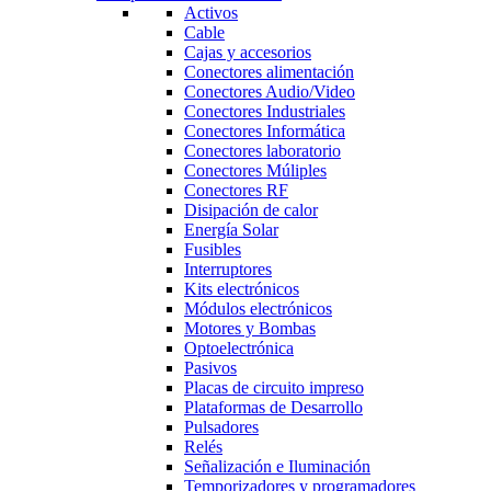
Activos
Cable
Cajas y accesorios
Conectores alimentación
Conectores Audio/Video
Conectores Industriales
Conectores Informática
Conectores laboratorio
Conectores Múliples
Conectores RF
Disipación de calor
Energía Solar
Fusibles
Interruptores
Kits electrónicos
Módulos electrónicos
Motores y Bombas
Optoelectrónica
Pasivos
Placas de circuito impreso
Plataformas de Desarrollo
Pulsadores
Relés
Señalización e Iluminación
Temporizadores y programadores