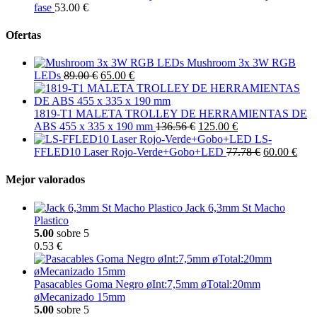
fase
53.00 €
Ofertas
Mushroom 3x 3W RGB
LEDs
89.00 €
65.00 €
1819-T1 MALETA TROLLEY DE HERRAMIENTAS DE
ABS 455 x 335 x 190 mm
136.56 €
125.00 €
LS-
FFLED10 Laser Rojo-Verde+Gobo+LED
77.78 €
60.00 €
Mejor valorados
Jack 6,3mm St Macho
Plastico
5.00
sobre 5
0.53 €
Pasacables Goma Negro øInt:7,5mm øTotal:20mm
øMecanizado 15mm
5.00
sobre 5