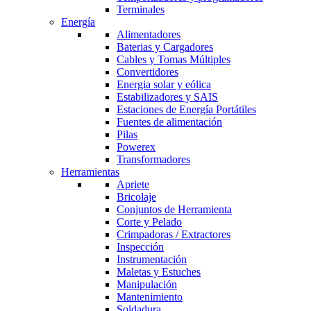
Terminales
Energía
Alimentadores
Baterias y Cargadores
Cables y Tomas Múltiples
Convertidores
Energia solar y eólica
Estabilizadores y SAIS
Estaciones de Energía Portátiles
Fuentes de alimentación
Pilas
Powerex
Transformadores
Herramientas
Apriete
Bricolaje
Conjuntos de Herramienta
Corte y Pelado
Crimpadoras / Extractores
Inspección
Instrumentación
Maletas y Estuches
Manipulación
Mantenimiento
Soldadura