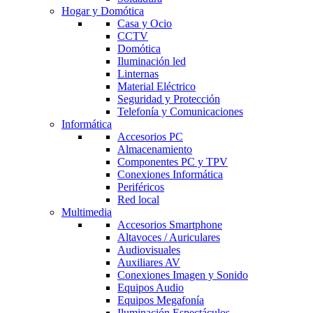
Hogar y Domótica
Casa y Ocio
CCTV
Domótica
Iluminación led
Linternas
Material Eléctrico
Seguridad y Protección
Telefonía y Comunicaciones
Informática
Accesorios PC
Almacenamiento
Componentes PC y TPV
Conexiones Informática
Periféricos
Red local
Multimedia
Accesorios Smartphone
Altavoces / Auriculares
Audiovisuales
Auxiliares AV
Conexiones Imagen y Sonido
Equipos Audio
Equipos Megafonía
Iluminación Espectáculos