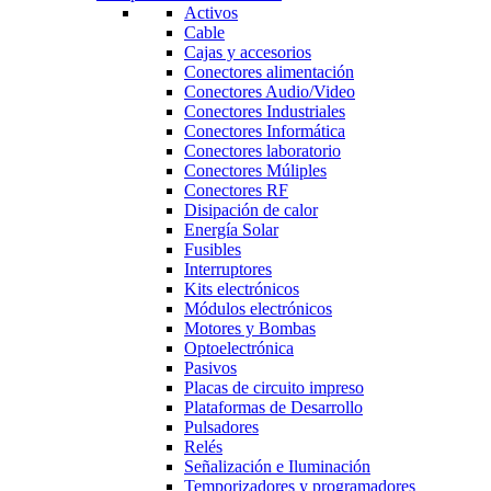
Activos
Cable
Cajas y accesorios
Conectores alimentación
Conectores Audio/Video
Conectores Industriales
Conectores Informática
Conectores laboratorio
Conectores Múliples
Conectores RF
Disipación de calor
Energía Solar
Fusibles
Interruptores
Kits electrónicos
Módulos electrónicos
Motores y Bombas
Optoelectrónica
Pasivos
Placas de circuito impreso
Plataformas de Desarrollo
Pulsadores
Relés
Señalización e Iluminación
Temporizadores y programadores